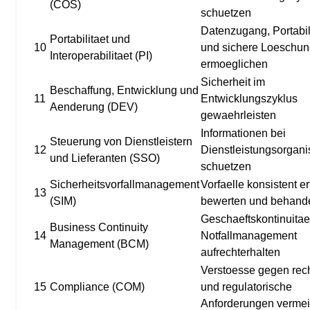
(COS)
schuetzen
Datenzugang, Portabil
Portabilitaet und
10
und sichere Loeschu
Interoperabilitaet (PI)
ermoeglichen
Sicherheit im
Beschaffung, Entwicklung und
11
Entwicklungszyklus
Aenderung (DEV)
gewaehrleisten
Informationen bei
Steuerung von Dienstleistern
12
Dienstleistungsorgani
und Lieferanten (SSO)
schuetzen
Sicherheitsvorfallmanagement
Vorfaelle konsistent e
13
(SIM)
bewerten und behand
Geschaeftskontinuitae
Business Continuity
14
Notfallmanagement
Management (BCM)
aufrechterhalten
Verstoesse gegen rech
15
Compliance (COM)
und regulatorische
Anforderungen verme