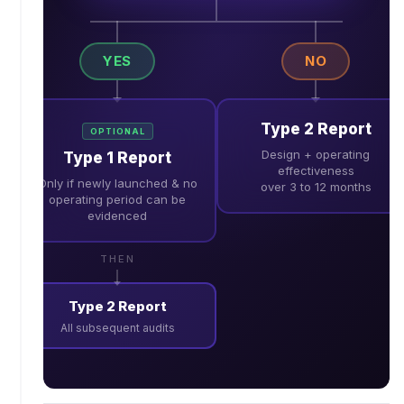
YES
NO
Type 2 Report
OPTIONAL
Design + operating
Type 1 Report
effectiveness
Only if newly launched & no
over 3 to 12 months
operating period can be
evidenced
THEN
Type 2 Report
All subsequent audits