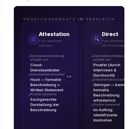
PRUEFUNGSANSATZ IM VERGLEICH
Attestation
Direct
☑
🔍
Fuer etablierte
Fuer Anbieter in
Anbieter
der Fruehphase
Systembeschreibung
Systembeschreibung
erstellt von
erstellt von
Cloud-
Pruefer (durch
Diensteanbieter
Interviews &
Dokumentationsaufwand
Durchsicht)
VS
Hoch — formelle
Dokumentationsaufw
Beschreibung +
Geringer — keine
Written Statement
formelle
Pruefer bewertet
Beschreibung
Sachgerechte
erforderlich
Darstellung der
Pruefer bewertet
Beschreibung
Im Auftrag
identifizierte
Kontrollen