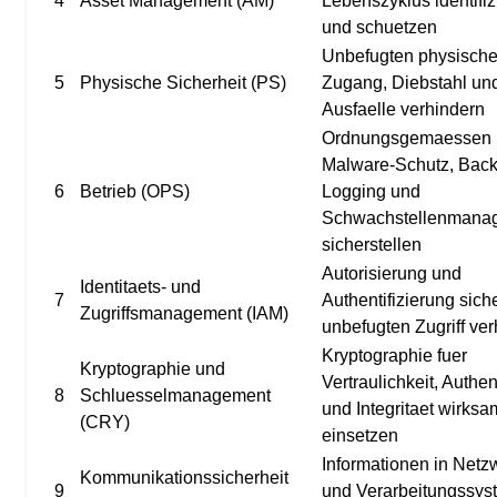
4
Asset Management (AM)
Lebenszyklus identifiz
und schuetzen
Unbefugten physisch
5
Physische Sicherheit (PS)
Zugang, Diebstahl un
Ausfaelle verhindern
Ordnungsgemaessen B
Malware-Schutz, Back
6
Betrieb (OPS)
Logging und
Schwachstellenmana
sicherstellen
Autorisierung und
Identitaets- und
7
Authentifizierung sich
Zugriffsmanagement (IAM)
unbefugten Zugriff ve
Kryptographie fuer
Kryptographie und
Vertraulichkeit, Authen
8
Schluesselmanagement
und Integritaet wirksa
(CRY)
einsetzen
Informationen in Netz
Kommunikationssicherheit
9
und Verarbeitungssy