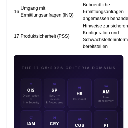
Behoerdliche
Umgang mit
16
Ermittlungsanfragen
Ermittlungsanfragen (INQ)
angemessen behande
Hinweise zur sicheren
Konfiguration und
17
Produktsicherheit (PSS)
Schwachstelleninform
bereitstellen
THE 17 C5:2026 CRITERIA DOMAINS
01
02
04
03
OIS
SP
AM
HR
Organisation
Security
Asset
Ph
of
Policies
Personnel
Management
Se
Info Security
& Procedures
07
08
09
10
IAM
CRY
COS
PI