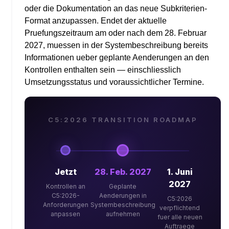
oder die Dokumentation an das neue Subkriterien-
Format anzupassen. Endet der aktuelle
Pruefungszeitraum am oder nach dem 28. Februar
2027, muessen in der Systembeschreibung bereits
Informationen ueber geplante Aenderungen an den
Kontrollen enthalten sein — einschliesslich
Umsetzungsstatus und voraussichtlicher Termine.
C5:2026 TRANSITION ROADMAP
Jetzt
28. Feb. 2027
1. Juni
2027
Kontrollen an
Geplante
C5:2026-
Aenderungen in
C5:2026
Anforderungen
Systembeschreibung
verpflichtend
anpassen
aufnehmen
fuer alle neuen
Auftraege