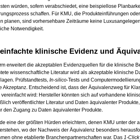
isten würden, sofern verabschiedet, eine beispiellose Planbarke
ierungsprozess schaffen. Für KMU, die Produkteinführungen oder
en planen, sind vorhersehbare Zeiträume keine Luxusangelegenh
liche Notwendigkeit.
reinfachte klinische Evidenz und Äquiv
rm erweitert die akzeptablen Evidenzquellen für die klinische B
ete wissenschaftliche Literatur wird als akzeptable klinische D
lagen. Prüfstandtests,
In-silico
-Tests und Computermodellierung
e Akzeptanz. Entscheidend ist, dass der Äquivalenzweg für Klass
vereinfacht wird: Hersteller könnten sich auf vorhandene klinis
ßlich veröffentlichter Literatur und Daten äquivalenter Produkte,
ür den Zugang zu Daten äquivalenter Produkte.
de eine der größten Hürden erleichtern, denen KMU unter der 
rstehen, wo der Nachweis der Äquivalenz besonders herausfor
men ohne etablierte Branchenpartnerschaften war. Das
1-Clic