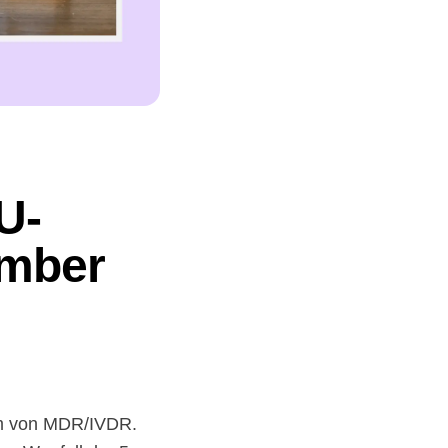
U-
mber
rm von MDR/IVDR.