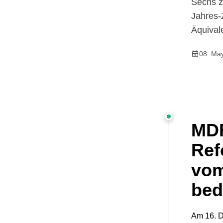
Sechs z
Jahres-Z
Äquival
08. Ma
MDR
Ref
vom
bed
Am 16. D