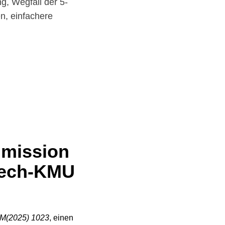
g, Wegfall der 5-
en, einfachere
mmission
Tech-KMU
M(2025) 1023
, einen