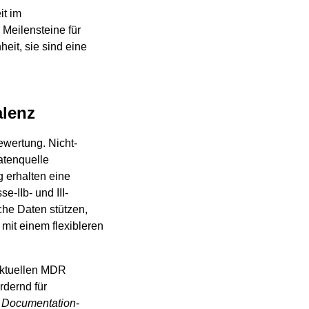
it im
 Meilensteine für
eit, sie sind eine
alenz
ewertung. Nicht-
atenquelle
 erhalten eine
e-IIb- und III-
che Daten stützen,
 mit einem flexibleren
aktuellen MDR
dernd für
k Documentation
-