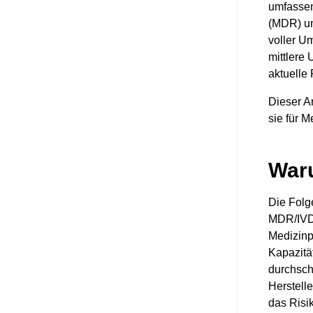
umfassen
(MDR) un
voller U
mittlere
aktuelle
Dieser A
sie für 
Waru
Die Folg
MDR/IVDR
Medizinp
Kapazitä
durchsch
Herstell
das Risi