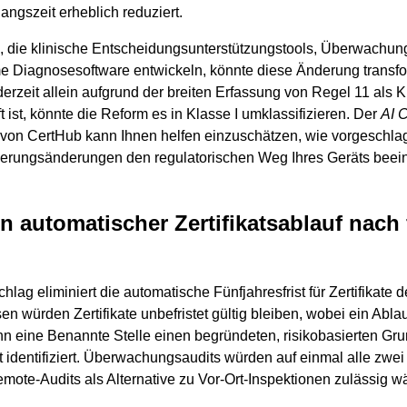
angszeit erheblich reduziert.
 die klinische Entscheidungsunterstützungstools, Überwach
me Diagnosesoftware entwickeln, könnte diese Änderung transfo
erzeit allein aufgrund der breiten Erfassung von Regel 11 als Kl
t ist, könnte die Reform es in Klasse I umklassifizieren. Der
AI 
von CertHub kann Ihnen helfen einzuschätzen, wie vorgeschl
zierungsänderungen den regulatorischen Weg Ihres Geräts beei
in automatischer Zertifikatsablauf nach
hlag eliminiert die automatische Fünfjahresfrist für Zertifikate 
en würden Zertifikate unbefristet gültig bleiben, wobei ein Abla
nn eine Benannte Stelle einen begründeten, risikobasierten Gr
t identifiziert. Überwachungsaudits würden auf einmal alle zwei
mote-Audits als Alternative zu Vor-Ort-Inspektionen zulässig w