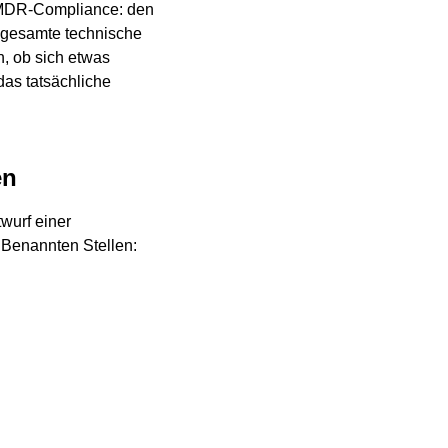
r MDR-Compliance: den
 gesamte technische
n, ob sich etwas
das tatsächliche
en
wurf einer
 Benannten Stellen: