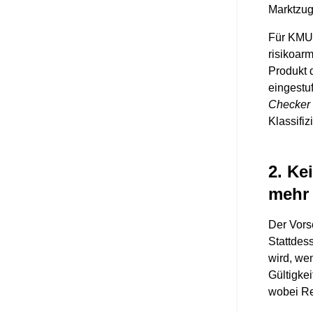
Marktzug
Für KMU,
risikoar
Produkt d
eingestuf
Checker
Klassifi
2. Ke
mehr
Der Vorsc
Stattdess
wird, we
Gültigkei
wobei Re