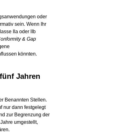
ungsanwendungen oder
rmativ sein. Wenn Ihr
asse IIa oder IIb
Conformity & Gap
agene
nflussen könnten.
 fünf Jahren
der Benannten Stellen.
uf nur dann festgelegt
und zur Begrenzung der
 Jahre umgestellt,
ären.