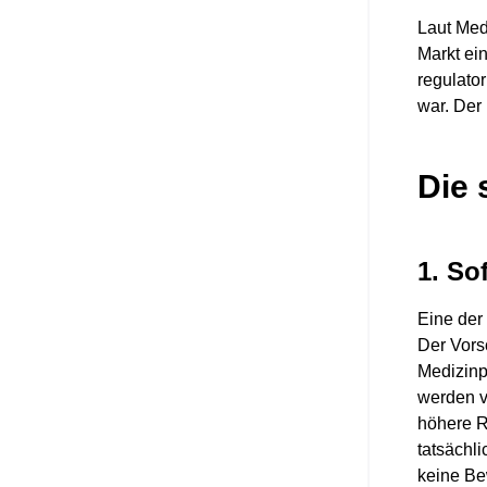
Laut Med
Markt ein
regulato
war. Der
Die 
1. So
Eine der
Der Vors
Medizinp
werden v
höhere Ri
tatsächl
keine Be