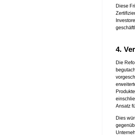
Diese Fr
Zertifiz
Investor
geschäft
4. Ve
Die Refo
begutacht
vorgesch
erweitert
Produkte 
einschlie
Ansatz f
Dies wür
gegenübe
Unterneh