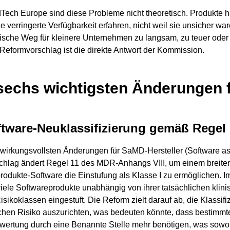
Tech Europe sind diese Probleme nicht theoretisch. Produkte 
e verringerte Verfügbarkeit erfahren, nicht weil sie unsicher wa
rische Weg für kleinere Unternehmen zu langsam, zu teuer ode
 Reformvorschlag ist die direkte Antwort der Kommission.
sechs wichtigsten Änderungen
ftware-Neuklassifizierung gemäß Regel
 wirkungsvollsten Änderungen für SaMD-Hersteller (Software as
chlag ändert Regel 11 des MDR-Anhangs VIII, um einem breite
rodukte-Software die Einstufung als Klasse I zu ermöglichen. 
iele Softwareprodukte unabhängig von ihrer tatsächlichen klin
sikoklassen eingestuft. Die Reform zielt darauf ab, die Klassif
ichen Risiko auszurichten, was bedeuten könnte, dass bestim
wertung durch eine Benannte Stelle mehr benötigen, was sowo