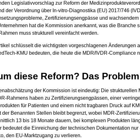
den Legislativvorschlag zur Reform der Medizinprodukteveror
d der Verordnung über In-vitro-Diagnostika (EU) 2017/746 (IV
msetzungsprobleme, Zertifizierungsengpässe und wachsendem 
 Unternehmen hat die Kommission anerkannt, was die Branche se
 Rahmen muss strukturell vereinfacht werden.
rtikel schlüsselt die wichtigsten vorgeschlagenen Änderungen au
MedTech-KMU bedeuten, die heute die MDR/IVDR-Compliance n
m diese Reform? Das Problem 
enabschätzung der Kommission ist eindeutig: Die strukturellen
-Rahmens haben zu Zertifizierungsengpässen, einer verringer
rodukten für Patienten und einem nicht tragbaren Druck auf KM
t der Benannten Stellen bleibt begrenzt, wobei MDR-Zertifizie
nittlich 13 bis 18 Monate dauern, bei komplexen Produkten läng
er bedeutet die Einreichung der technischen Dokumentation nur e
ko, den EU-Marktzugang zu verlieren.