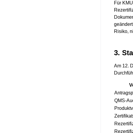
Für KMU 
Rezertif
Dokument
geändert
Risiko, n
3. St
Am 12. D
Durchfüh
V
Antragsp
QMS-Aud
Produktv
Zertifika
Rezertif
Rezertifi