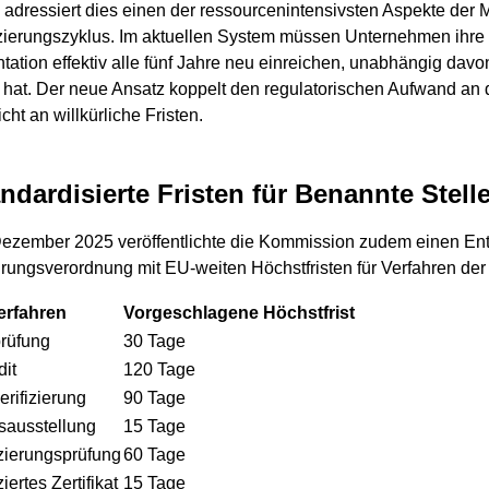
adressiert dies einen der ressourcenintensivsten Aspekte de
izierungszyklus. Im aktuellen System müssen Unternehmen ihre
ation effektiv alle fünf Jahre neu einreichen, unabhängig davo
 hat. Der neue Ansatz koppelt den regulatorischen Aufwand an 
icht an willkürliche Fristen.
andardisierte Fristen für Benannte Stell
ezember 2025 veröffentlichte die Kommission zudem einen Ent
rungsverordnung mit EU-weiten Höchstfristen für Verfahren der
erfahren
Vorgeschlagene Höchstfrist
rüfung
30 Tage
it
120 Tage
erifizierung
90 Tage
tsausstellung
15 Tage
izierungsprüfung
60 Tage
ziertes Zertifikat
15 Tage