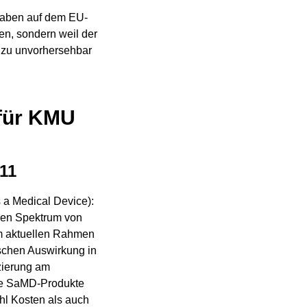
haben auf dem EU-
ren, sondern weil der
r zu unvorhersehbar
 für KMU
 11
 a Medical Device):
ren Spektrum von
Im aktuellen Rahmen
ischen Auswirkung in
izierung am
mte SaMD-Produkte
hl Kosten als auch