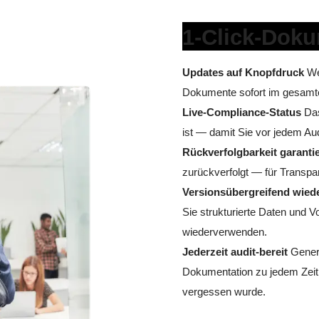
1-Click-Doku
Updates auf Knopfdruck
Wen
Dokumente sofort im gesamten
Live-Compliance-Status
Das
ist — damit Sie vor jedem Au
Rückverfolgbarkeit garantie
zurückverfolgt — für Transpa
Versionsübergreifend wie
Sie strukturierte Daten und 
wiederverwenden.
Jederzeit audit-bereit
Generi
Dokumentation zu jedem Zeitp
vergessen wurde.