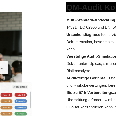
QM-Audit Kon
Multi-Standard-Abdeckung
14971, IEC 62366 und EN ISO
Ursachendiagnose
Identifiz
Dokumentation, bevor ein exte
kann.
Vierstufige Audit-Simulatio
Dokumenten-Upload, simulier
Risikoanalyse.
Audit-fertige Berichte
Erstel
und Risikobewertungen, bereit 
Bis zu 57 h Vorbereitungsz
Überprüfung erfordert, wird in
Qualität konzentrieren kann, 